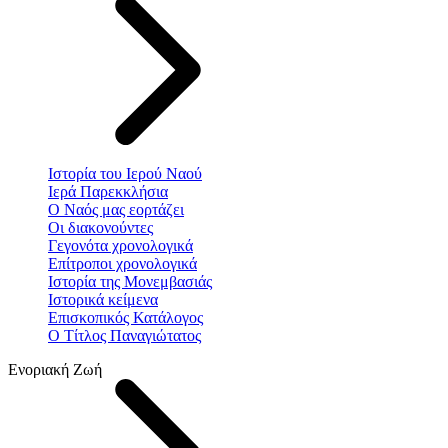
Ιστορία του Ιερού Ναού
Ιερά Παρεκκλήσια
Ο Ναός μας εορτάζει
Οι διακονούντες
Γεγονότα χρονολογικά
Επίτροποι χρονολογικά
Ιστορία της Μονεμβασιάς
Ιστορικά κείμενα
Επισκοπικός Κατάλογος
Ο Τίτλος Παναγιώτατος
Ενοριακή Ζωή