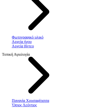
Φωτογραφικό υλικό
Αρχεία ήχου
Αρχεία βίντεο
Τοπική Αγιολογία
Παναγία Χρυσαφίτισσα
Ὅσιος Λεόντιος