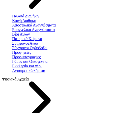
Παλαιά Διαθήκη
Καινή Διαθήκη
Αποστολικά Αναγνώσματα
Ευαγγελικά Αναγνώσματα
Βίοι Αγίων
Πατερικά Κείμενα
Σύγχρονοι Άγιοι
Σύγχρονοι Ορθόδοξοι
Προφητείες
Προσωπογραφίες
Γάμος και Οικογένεια
Εκκλησία και νέοι
Αντιαιρετικά θέματα
Ψηφιακά Αρχεία