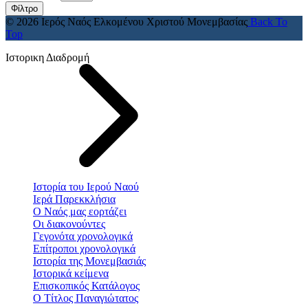
Φίλτρο
© 2026 Ιερός Ναός Ελκομένου Χριστού Μονεμβασίας
Back To
Top
Ιστορικη Διαδρομή
Ιστορία του Ιερού Ναού
Ιερά Παρεκκλήσια
Ο Ναός μας εορτάζει
Οι διακονούντες
Γεγονότα χρονολογικά
Επίτροποι χρονολογικά
Ιστορία της Μονεμβασιάς
Ιστορικά κείμενα
Επισκοπικός Κατάλογος
Ο Τίτλος Παναγιώτατος