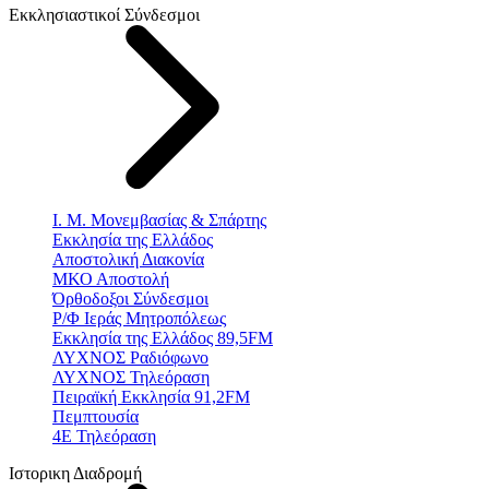
Εκκλησιαστικοί Σύνδεσμοι
Ι. Μ. Μονεμβασίας & Σπάρτης
Εκκλησία της Ελλάδος
Αποστολική Διακονία
ΜΚΟ Αποστολή
Όρθοδοξοι Σύνδεσμοι
Ρ/Φ Ιεράς Μητροπόλεως
Εκκλησία της Ελλάδος 89,5FM
ΛΥΧΝΟΣ Ραδιόφωνο
ΛΥΧΝΟΣ Τηλεόραση
Πειραϊκή Εκκλησία 91,2FM
Πεμπτουσία
4Ε Τηλεόραση
Ιστορικη Διαδρομή