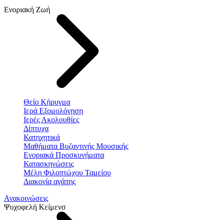
Ενοριακή Ζωή
Θείο Κήρυγμα
Ιερά Εξομολόγηση
Ιερές Ακολουθίες
Δίπτυχα
Κατηχητικά
Μαθήματα Βυζαντινής Μουσικής
Ενοριακά Προσκυνήματα
Κατασκηνώσεις
Μέλη Φιλοπτώχου Ταμείου
Διακονία αγάπης
Ανακοινώσεις
Ψυχοφελή Κείμενσ