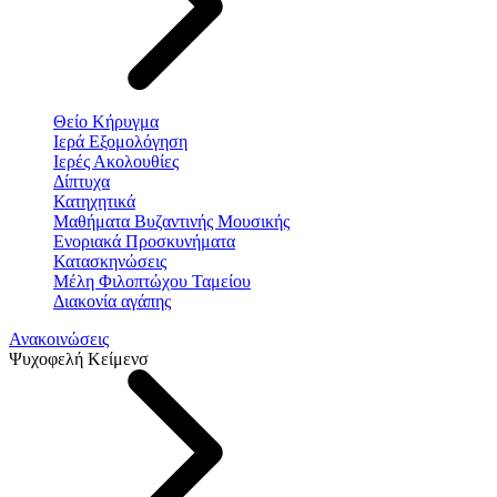
Θείο Κήρυγμα
Ιερά Εξομολόγηση
Ιερές Ακολουθίες
Δίπτυχα
Κατηχητικά
Μαθήματα Βυζαντινής Μουσικής
Ενοριακά Προσκυνήματα
Κατασκηνώσεις
Μέλη Φιλοπτώχου Ταμείου
Διακονία αγάπης
Ανακοινώσεις
Ψυχοφελή Κείμενσ