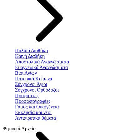
Παλαιά Διαθήκη
Καινή Διαθήκη
Αποστολικά Αναγνώσματα
Ευαγγελικά Αναγνώσματα
Βίοι Αγίων
Πατερικά Κείμενα
Σύγχρονοι Άγιοι
Σύγχρονοι Ορθόδοξοι
Προφητείες
Προσωπογραφίες
Γάμος και Οικογένεια
Εκκλησία και νέοι
Αντιαιρετικά θέματα
Ψηφιακά Αρχεία